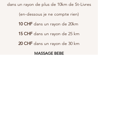
dans un rayon de plus de 10km de St-Livres
(en-dessous je ne compte rien)
10 CHF
dans un rayon de 20km
15 CHF
dans un rayon de 25 km
20 CHF
dans un rayon de 30 km
MASSAGE BEBE
dès 1 mois
(Apprentissage aux parents)
Séance 45 minutes............
5
0
CHF
Donnez-moi votre avis